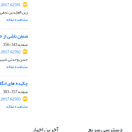
l.2017.62591
زین العابدین نجفی
مشاهده مقاله
ضمان ناشی از خ
صفحه
343-356
l.2017.62592
حسن وحدتی شبیر
مشاهده مقاله
چکیده های انگ
صفحه
357-383
l.2017.62593
مشاهده مقاله
دسترسی سریع
آخرین اخبار