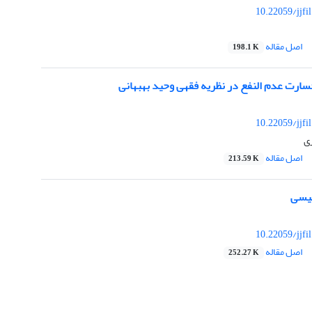
10.22059/jjfi
اصل مقاله
198.1 K
سارت عدم النفع در نظریه فقهی وحید بهبهانی
10.22059/jjfi
ی
اصل مقاله
213.59 K
لیسی
10.22059/jjfi
اصل مقاله
252.27 K