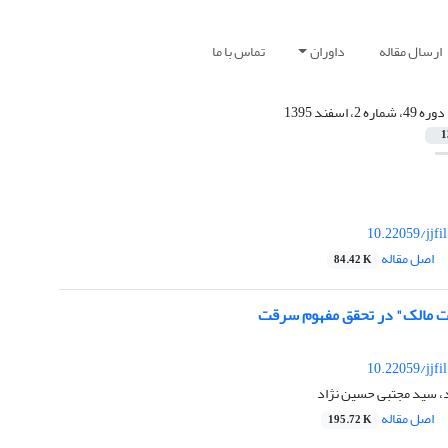
ارسال مقاله
داوران
تماس با ما
دوره 49، شماره 2، اسفند 1395
1
10.22059/jjfi
اصل مقاله
84.42 K
ت مالک" در تحقق مفهوم سرقت
10.22059/jjfi
د، سید مجتبی حسین نژاد
اصل مقاله
195.72 K