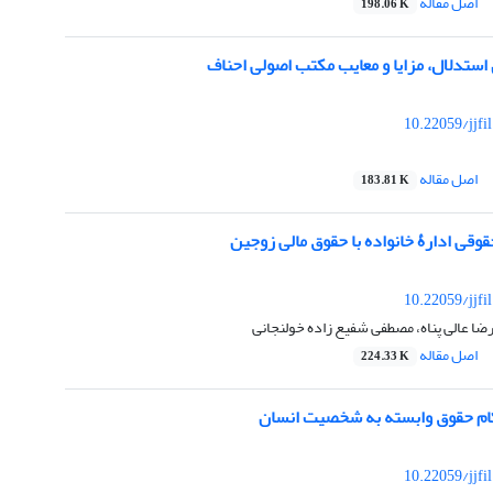
اصل مقاله
198.06 K
استدلال، مزایا و معایب مکتب اصولی احناف
10.22059/jjfi
اصل مقاله
183.81 K
قوقی ادارۀ خانواده با حقوق مالی زوجین
10.22059/jjfi
ا عالی پناه، مصطفی شفیع زاده خولنجانی
اصل مقاله
224.33 K
ام حقوق وابسته به شخصیت انسان
10.22059/jjfi