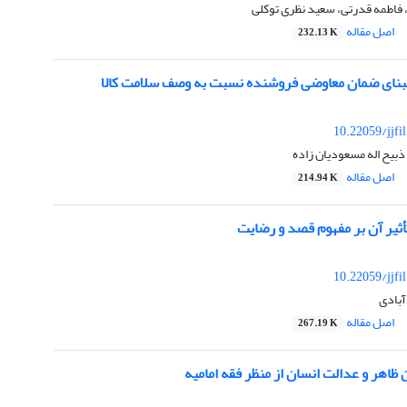
 فاطمه قدرتی، سعید نظری توکلی
اصل مقاله
232.13 K
بنای ضمان معاوضی فروشنده نسبت به وصف سلامت کالا
10.22059/jjfi
ذبیح اله مسعودیان زاده
اصل مقاله
214.94 K
أثیر آن بر مفهوم قصد و رضایت
10.22059/jjfi
بادی
اصل مقاله
267.19 K
ظاهر و عدالت انسان از منظر فقه امامیه