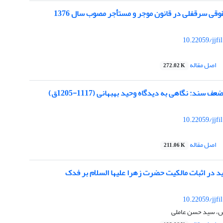
وقی سرقفلی در قانون موجر و مستأجر مصوب سال 1376
10.22059/jjfi
اصل مقاله
272.02 K
سند: نگاهی به دیدگاه وحید بهبهانی (1117-1205ق)
10.22059/jjfi
اصل مقاله
211.06 K
د در اثبات مالکیت حضرت زهرا علیها السلام بر فدک
10.22059/jjfi
ش، سید حسن عاملی