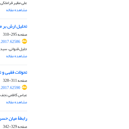
علی مظهر قراملکی،
مشاهده مقاله
تحلیل ارش بر م
صفحه
295-310
l.2017.62586
جلیل قنواتی، سید 
مشاهده مقاله
تحولات فقهی و ت
صفحه
311-328
l.2017.62590
عباس کاظمی نجف آ
مشاهده مقاله
رابطۀ میان حسن 
صفحه
329-342