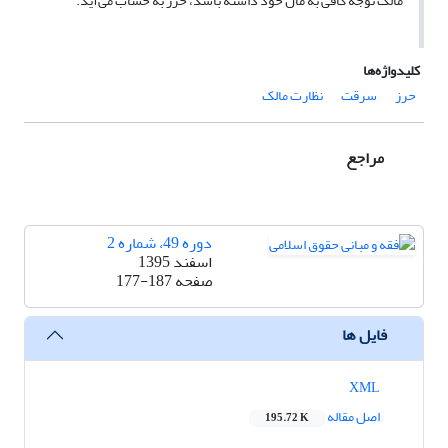
مالک توجه کافی به مال خود داشته باشد، حرز به حساب می‌آید.
کلیدواژه‌ها
حرز
سرقت
نظارت مالک
مراجع
دوره 49، شماره 2
اسفند 1395
صفحه
177-187
فایل ها
XML
اصل مقاله
195.72 K