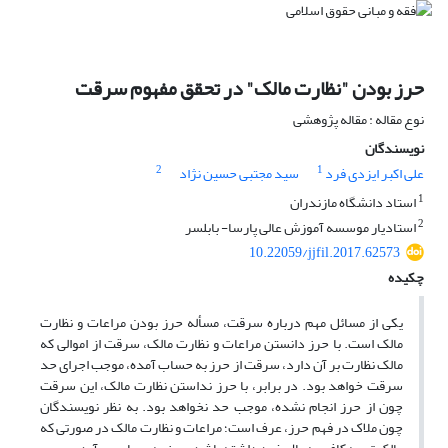
حرز بودن "نظارت مالک" در تحقق مفهوم سرقت
نوع مقاله : مقاله پژوهشی
نویسندگان
2
1
علی اکبر ایزدی فرد
سید مجتبی حسین نژاد
1
استاد دانشگاه مازندران
2
استادیار موسسه آموزش عالی پارسا- بابلسر
10.22059/jjfil.2017.62573
چکیده
یکی از مسائل مهم درباره سرقت، مسأله حرز بودن مراعات و نظارت
مالک است. با حرز دانستن مراعات و نظارت مالک، سرقت از اموالی که
مالک نظارت بر آن دارد، سرقت از حرز به حساب آمده، موجب اجرای حد
سرقت خواهد بود. در برابر، با حرز نداستن نظارت مالک، این سرقت
چون از حرز انجام نشده، موجب حد نخواهد بود. به نظر نویسندگان
چون ملاک در فهم حرز، عرف است؛ مراعات و نظارت مالک در صورتی که