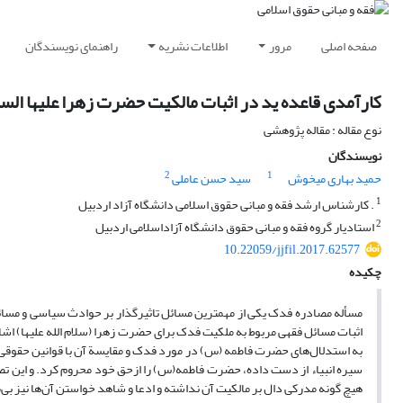
صفحه اصلی
مرور
اطلاعات نشریه
راهنمای نویسندگان
کارآمدی قاعده ید در اثبات مالکیت حضرت زهرا علیها الس
نوع مقاله : مقاله پژوهشی
نویسندگان
2
1
حمید بهاری میخوش
سید حسن عاملی
1
. کارشناس ارشد فقه و مبانی حقوق اسلامی دانشگاه آزاد اردبیل
2
استادیار گروه فقه و مبانی حقوق دانشگاه آزاداسلامی اردبیل
10.22059/jjfil.2017.62577
چکیده
مسأله مصادره فدک یکی از مهمترین مسائل تاثیرگذار بر حوادث سیاسی و مسائل 
اثبات مسائل فقهی مربوط به ملکیت فدک برای حضرت زهرا (سلام الله علیها) اشاره
به استدلال‌های حضرت فاطمه (س) در مورد فدک و مقایسة آن با قوانین حقوقی اسل
سیره انبیاء از دست داده، حضرت فاطمه(س) را ازحق خود محروم کرد. و این ت
هیچ گونه مدرکی دال بر مالکیت آن نداشته و ادعا و شاهد خواستن آن‌ها نیز بی‌