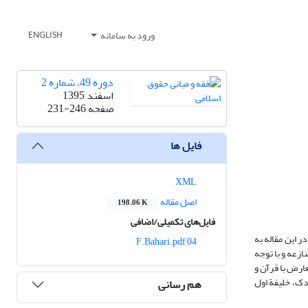
ورود به سامانه
ENGLISH
دوره 49، شماره 2
اسفند 1395
صفحه
231-246
فایل ها
XML
اصل مقاله
198.06 K
فایل‌های تکمیلی/اضافی
 این مقاله به
04 F.Bahari.pdf
ازعه و با توجه
عارض با قرآن و
دک، خلیفة اول
هم رسانی