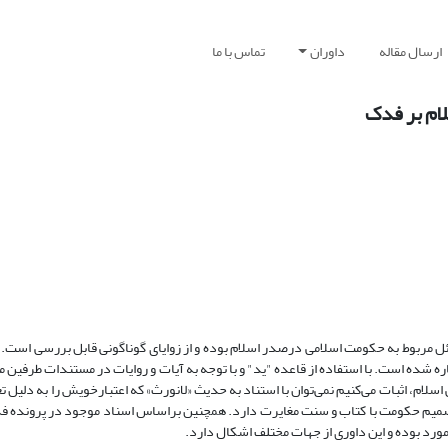
ارسال مقاله
داوران
تماس با ما
لام بر فدک
مربوط به حکومت اسلامی درصدر اسلام بوده و از زوایای گوناگونی قابل بررسی است. در
 شده است. با استفاده از قاعده "ید" و با توجه به آیات و روایات در مستندات طرفین من
ام، اثبات می‌کنیم نمی‌توان با استناد به حدیث «لانورث» که اعتبارخویش را به دلیل ت
صمیم حکومت با کتاب و سنت مغایرت دارد. همچنین براساس اسناد موجود در پرونده ف
مورد بوده و این داوری از جهات مختلف اشکال دارد.