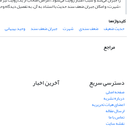
را جبران می‌کند و سبب اعتبار روایت می‌شود، اِعراض اصحاب از یک روایت نیز م
«شهرت» و امکان جبران ضعف سند حدیث با استناد به آن، به تفصیل دیدگاه وحیدبه
کلیدواژه‌ها
حدیث ضعیف
ضعف سندی
شهرت
جبران ضعف سند
وحید بهبهانی
مراجع
دسترسی سریع
آخرین اخبار
صفحه اصلی
درباره نشریه
اعضای هیات تحریریه
ارسال مقاله
تماس با ما
نقشه سایت