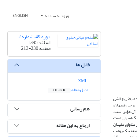
ورود به سامانه
ENGLISH
دوره 49، شماره 2
اسفند 1395
صفحه
213-230
فایل ها
XML
اصل مقاله
211.06 K
ده بحثی چالشی
 برخی فقیهان،
هم رسانی
 آن مؤثر است.
زرگ اصولی است
فتاوای فقیهان
ارجاع به این مقاله
 ضعف یک روایت