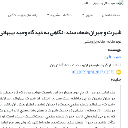
صفحه اصلی
مرور
اطلاعات نشریه
راهنمای نویسندگان
شهرت و جبران ضعف سند: نگاهی به دیدگاه وحید بهبهانی (1117-1205ق
نوع مقاله : مقاله پژوهشی
نویسنده
حمید باقری
استادیار گروه علوم قرآن و حدیث دانشگاه تهران
10.22059/jjfil.2017.62575
چکیده
فقه امامی در طول تاریخ خود همواره با این واقعیت مواجه بوده که گاه حدیثی 
در میان فقیهان در پی داشته است مبنی بر اینکه آیا شهرت می‌تواند جبران‌ک
«شهرت» می‌تواند ضعف سندی حدیث را جبران نماید و اعتباربخش آن باشد. به 
درمقابل، آن دسته از فقهایی که حجیت شهرت یا بعضی شاخه‌های آن را نپذیرفته
که به برخی گونه‌های آن در جبران ضعف سندی حدیث تمسک جسته است. او شهرت ع
متأخر باشد در جبران ضعف سندِ حدیث پذیرفته، اما شهرت رواییِ صرف راعامل