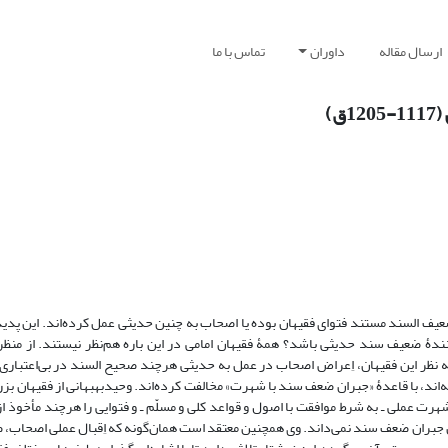
ارسال مقاله
داوران
تماس با ما
)
ضعیف السند مستند فتوای فقیهان بوده یا اصحاب به چنین حدیثی عمل کرده‌اند. این پدی
نندۀ ضعیف سند حدیثی باشد؟ همۀ فقیهان امامی در این باره هم‌نظر نیستند. از منظر
نظر این فقیهان، اِعراض اصحاب در عمل به حدیثی هرچند صحیح السند در بی‌اعتباری
‌اند، با قاعدۀ «جبران ضعف سند با شهرت» مخالفت کرده‌اند. وحیدبهبهانی از فقیهان ب
ملی ـ به شرط موافقت با اصول و قواعد کلی و مسلّم ـ و فتوایی را هرچند مأخوذ از 
 جبران ضعف سند نمی‌داند. وی همچنین معتقد است همان‌گونه که اِقبال عملی اصحاب،