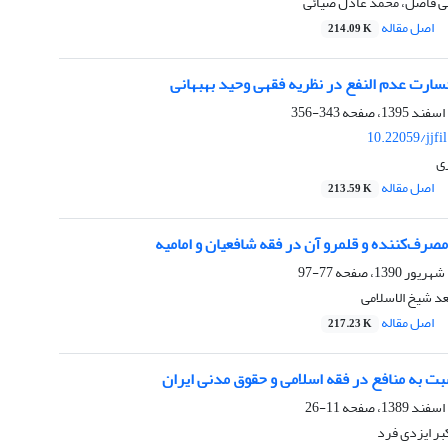
 فاضل، محمد عادل ضیائی
اصل مقاله
214.09 K
سارت عدم النفع در نظریه فقهی وحید بهبهانی
343-356
10.22059/jjfi
ی
اصل مقاله
213.59 K
صرف‌کننده و قلمرو آن در فقه شافعیان و امامیه
77-97
د شیخ الاسلامی
اصل مقاله
217.23 K
 به منافع در فقه اسلامی و حقوق مدنی ایران
11-26
بر ایزدی فرد