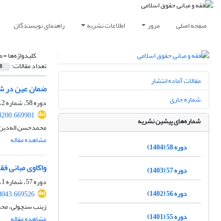
صفحه اصلی
مرور
اطلاعات نشریه
راهنمای نویسندگان
کلیدواژه‌ها =
ض
تعداد مقالات:
8
مقالات آماده انتشار
ضمان عین در شب
شماره جاری
دوره 58، شماره 2، بهمن 1404، صفحه
03200.669901
شماره‌های پیشین نشریه
محمدحسن اله‎‌دین، عباس کریمی
مشاهده مقاله
دوره 58 (1404)
واکاوی مبانی فق
دوره 57 (1403)
دوره 57، شماره 1، شهریور 1403، صفحه
دوره 56 (1402)
58043.669526
زینب سنچولی، محم
دوره 55 (1401)
مشاهده مقاله