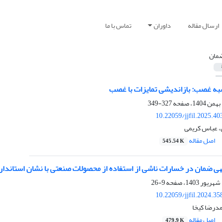
ارسال مقاله
داوران
تماس با ما
مان
ه غصب: بازاندیشی تمایزات با غصب
327-349
10.22059/jjfil.2025.4
اصل مقاله
545.54 K
هی ضمان در خسارات ناشی از استفاده از محصولات صنعتی با نشان استاندارد
9-26
10.22059/jjfil.2024.3
درضا کیخا
اصل مقاله
479.9 K