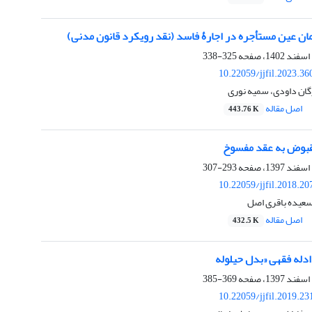
ن عین مستأجره در اجارۀ فاسد ‏(نقد رویکرد قانون مدنی)
325-338
10.22059/jjfil.2023.3
گان داودی، سمیه نوری
اصل مقاله
443.76 K
بوض به عقد مفسوخ
293-307
10.22059/jjfil.2018.2
سعیده باقری اصل
اصل مقاله
432.5 K
 ادله فقهی «بدل حیلوله
369-385
10.22059/jjfil.2019.2