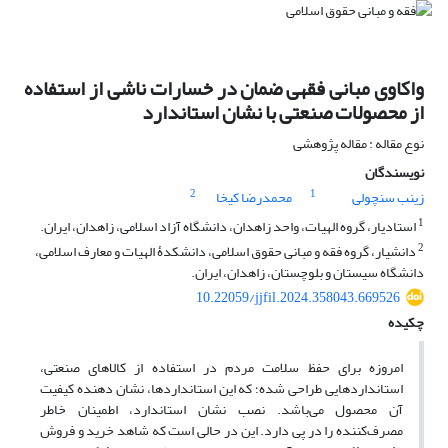
واکاوی مبانی فقهی ضمان در خسارات ناشی از استفاده
از محصولات صنعتی با نشان استاندارد‏
نوع مقاله : مقاله پژوهشی
نویسندگان
2
1
زینب سنچولی
محمدرضا کیخا
1
استادیار، گروه الهیات، واحد زاهدان، دانشگاه آزاد اسلامی، زاهدان، ایران.
2
دانشیار، گروه فقه و مبانی حقوق اسلامی، دانشکدۀ الهیات و معارف اسلامی،
دانشگاه سیستان و بلوچستان، زاهدان، ایران.
10.22059/jjfil.2024.358043.669526
چکیده
امروزه برای حفظ سلامت مردم در استفاده از کالاهای صنعتی،
استانداردهایی طراحی شده؛ که این استانداردها، نشان دهنده کیفیت
آن محصول می‌باشد. نصب نشان استاندارد، اطمینان خاطر
مصرف‌کننده را در پی دارد. این در حالی است که شاهد خرید و فروش