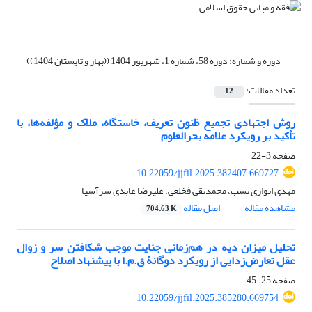
دوره و شماره:
دوره 58، شماره 1، شهریور 1404 ((بهار و تابستان 1404))
تعداد مقالات:
12
روش اجتهادی تجمیع ظنون‏ تعریف، خاستگاه، ملاک و مؤلفه‌ها، با
تأکید بر رویکرد علامه بحرالعلوم
صفحه
3-22
10.22059/jjfil.2025.382407.669727
مهدی انواری نسب، محمدتقی فخلعی، علیرضا عابدی سرآسیا
مشاهده مقاله
اصل مقاله
704.63 K
تحلیل میزان دیه در هم‌زمانی جنایت موجب شکافتن سر و زوال
عقل‏ تعارض‌زدایی از رویکرد دوگانۀ ق.م.ا با پیشنهاد اصلاح
صفحه
25-45
10.22059/jjfil.2025.385280.669754