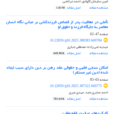
امین سلیمان کلوانق، احمد مرتاضی
مشاهده مقاله
اصل مقاله
1.03 M
تأملی در معافیت پدر از قصاص فرزندکشی بر مبانی نگاه انسان
معاصر به جایگاه فرزند و حقوق او‏
صفحه
47-62
10.22059/jjfil.2025.388383.669784
مهدیه غنی زاده، مصطفی جباری
مشاهده مقاله
اصل مقاله
649.98 K
امکان سنجی فقهی و حقوقی عقد رهن بر دین دارای سبب ایجاد
شده (دین غیر مستقر)‏
صفحه
65-83
10.22059/jjfil.2025.387322.669775
احمد صابری مجد، مهدی میری
مشاهده مقاله
اصل مقاله
781.64 K
کارکردهای عرف در فقه مقارن‏