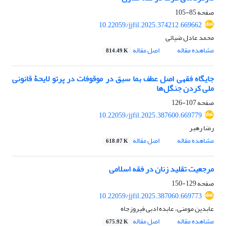
صفحه
85-105
10.22059/jjfil.2025.374212.669662
محمد عادل ضیائی
مشاهده مقاله
اصل مقاله
814.49 K
جایگاه فقهی اصل عطف بما سبق در موقوفات در پرتو لایحۀ قانونی
ملی کردن جنگل‌ها‏
صفحه
107-126
10.22059/jjfil.2025.387600.669779
رضا رهبر
مشاهده مقاله
اصل مقاله
618.07 K
مرجعیت تقلید زنان در فقه اسلامی‏
صفحه
129-150
10.22059/jjfil.2025.387060.669773
عابدین مومنی، عابده ادبی فیروزجاه
مشاهده مقاله
اصل مقاله
675.92 K