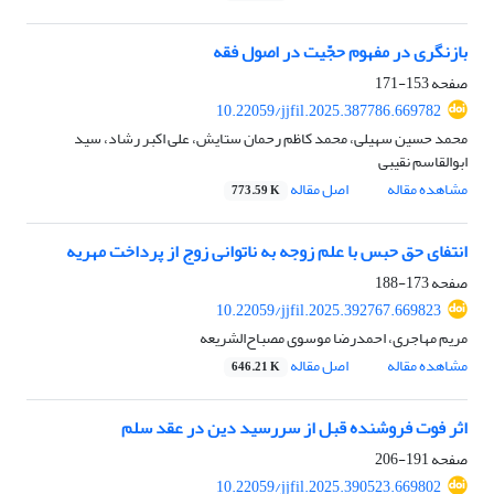
بازنگری در مفهوم حجّیت در اصول فقه‏
صفحه
153-171
10.22059/jjfil.2025.387786.669782
محمد حسین سهیلی، محمد کاظم رحمان ستایش، علی اکبر رشاد، سید
ابوالقاسم نقیبی
مشاهده مقاله
اصل مقاله
773.59 K
انتفای حق حبس با علم زوجه به ناتوانی زوج از پرداخت مهریه‏
صفحه
173-188
10.22059/jjfil.2025.392767.669823
مریم مهاجری، احمدرضا موسوی مصباح‌الشریعه
مشاهده مقاله
اصل مقاله
646.21 K
اثر فوت فروشنده قبل از سررسید دین در عقد سلم‏
صفحه
191-206
10.22059/jjfil.2025.390523.669802