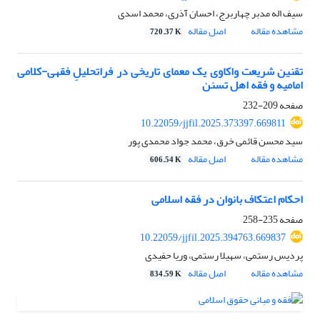
سیف اله مدبر چهاربرج، احسان آذری، محمد اسدی
مشاهده مقاله
اصل مقاله
720.37 K
تقنین شریعت‏ واکاوی یک معمای تاریخی در فراتحلیلِ فقهی-کلامی
امامیه و فقه اهل تسنن
صفحه
209-232
10.22059/jjfil.2025.373397.669811
سید محسن قائمی خرق، محمد جواد محمدی پور
مشاهده مقاله
اصل مقاله
606.54 K
احکام اعتکاف بانوان در فقه اسلامی‏
صفحه
235-258
10.22059/jjfil.2025.394763.669837
پردیس رستمی، سهیلا رستمی، وریا حفیدی
مشاهده مقاله
اصل مقاله
834.59 K