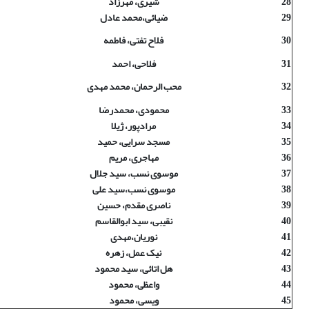
28
شیری، مهرزاد
29
ضیائی،محمد عادل
30
فلاح تفتی، فاطمه
31
فلاحی، احمد
32
محب الرحمان، محمد مهدی
33
محمودی، محمدرضا
34
مرادپور، ژیلا
35
مسجد سرایی، حمید
36
مهاجری، مریم
37
موسوی نسب، سید جلال
38
موسوی نسب،سید علی
39
ناصری مقدم، حسین
40
نقیبی، سید ابوالقاسم
41
نوریان،مهدی
42
نیک عمل، زهره
43
هل اتائی، سید محمود
44
واعظی، محمود
45
ویسی، محمود