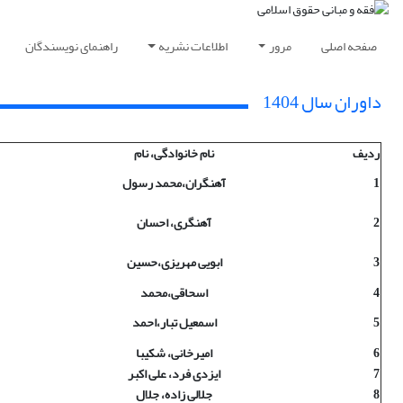
صفحه اصلی
مرور
اطلاعات نشریه
راهنمای نویسندگان
داوران سال 1404
ردیف
نام خانوادگی، نام
1
آهنگران،محمد رسول
2
آهنگری، احسان
3
ابویی مهریزی،حسین
4
اسحاقی،محمد
5
اسمعیل تبار،احمد
6
امیرخانی، شکیبا
7
ایزدی فرد، علی اکبر
8
جلالی زاده، جلال