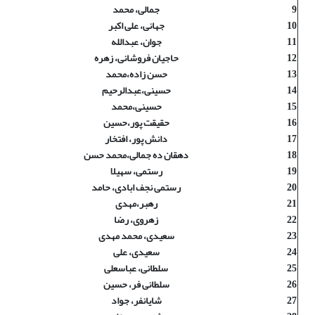
9
جمالی، محمد
10
جهانی، علی اکبر
11
جوان، عبدالله
12
حاجیان فروشانی، زهره
13
حسن زاده،محمد
14
حسینی،عبدالرحیم
15
حسینی،محمد
16
حقیقت پور،حسین
17
دانش پور، افتخار
18
دهقان ده جمالی،محمد حسن
19
رستمی، سهیلا
20
رستمی نجف ابادی، حامد
21
رهبر،مهدی
22
زهروی، رضا
23
سعیدی، محمد مهدی
24
سعیدی، علی
25
سلطانی، عباسعلی
26
سلطانی فر، حسین
27
شایانفر، جواد