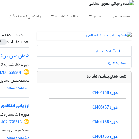
صفحه اصلی
مرور
اطلاعات نشریه
راهنمای نویسندگان
کلیدواژه‌ها =
ع
تعداد مقالات:
3
مقالات آماده انتشار
ضمان عین در شب
شماره جاری
دوره 58، شماره 2، بهمن 1404، صفحه
03200.669901
شماره‌های پیشین نشریه
محمدحسن اله‎‌دین، عباس کریمی
مشاهده مقاله
دوره 58 (1404)
ارزیابی انتقادی
دوره 57 (1403)
دوره 51، شماره 2، اسفند 1397، صفحه
دوره 56 (1402)
31462.668316
سید مرتضی حسینی
دوره 55 (1401)
مشاهده مقاله