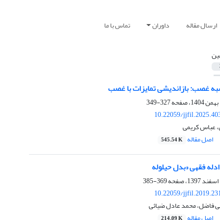
ارسال مقاله
داوران
تماس با ما
ین
ه غصب: بازاندیشی تمایزات با غصب
327-349
10.22059/jjfil.2025.4
اصل مقاله
545.54 K
 ادله فقهی «بدل حیلوله
369-385
10.22059/jjfil.2019.2
 فاضل، محمد عادل ضیائی
اصل مقاله
214.09 K