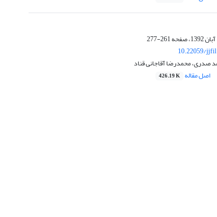
261-277
10.22059/jjfi
د صدری، محمدرضا آقاجانی قناد
اصل مقاله
426.19 K