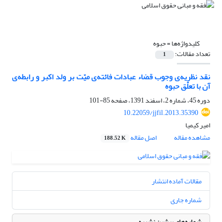
کلیدواژه‌ها =
حبوه
تعداد مقالات:
1
نقد نظریه‌ی وجوب قضاء عبادات فائته‌ی میّت بر ولد اکبر و رابطه‌ی
آن با تعلّق حبوه
دوره 45، شماره 2، اسفند 1391، صفحه
85-101
10.22059/jjfil.2013.35390
امیر کیمیا
مشاهده مقاله
اصل مقاله
188.52 K
مقالات آماده انتشار
شماره جاری
شماره‌های پیشین نشریه