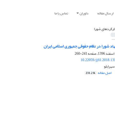
ارسال مقاله
داوران
تماس با ما
ارکردهای شورا
هاد شورا در نظام حقوقی جمهوری اسلامی ایران
241-260
10.22059/jjfil.2018.1
سهرابلو
اصل مقاله
231.2 K