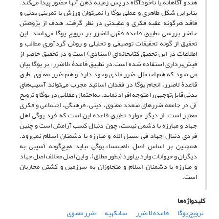
هندو آگاهانه یا ناخودآگاه در پس زمینه ذهن آنها حضور پیدا می‌کند.
بنابراین شکل ظاهری و عملی یوگا را نمی‌توان ورزش یا تمرینی بدنی و
فاقد هرگونه عقبه فکری و عقیدتی در نظر گرفت. هدف از پژوهش
حاضر بررسی تطبیق قاعده فقهی لاضرر بر ترویج یوگا می‌باشد. این
تحقیق از گونه تحقیقات توصیفی و تحلیلی و روش گردآوری مطالب و
اطلاعات در این تحقیق کتابخانه‌ای (اسنادی) است و در تحقیق حاضر از
فیش‌برداری استفاده شده است.در تطبیق قاعدۀ «لاضرر» بر یوگا بیان
می شود که هم احتمال ضرر مادی وجود دارد و هم ضرر معنوی. طبق
قاعدۀ لاضرر، انجام یوگا در فقدان اساتید مجرب می‌تواند آسیب‌های
بدنی قابل‌توجهی را متوجه افراد نماید. به‌احتمال عقلایی در یوگا و ترویج
آن در جامعه ضررهای متعدد معنوی، دینی، فرهنگی، اجتماعی و فکری
معتبر است. از دیگر موارد تطبیق قاعده این است که فرد یوگی اهل
جهاد و مبارزه با دشمن نیست، چون دنبال کسب آرامش است و چنین
فردی دنبال جهاد فی سبیل الله و مبارزه با دشمنان اسلام نمی‌رود.
همچنین بر اساس اصل «اهیمسا».یوگی نباید هیچ‌گونه آسیبی به
دیگران و حیوانات وارد بیاورد (بطور مطلق)، و این اصل مخالف اصل جهاد
و مبارزه با دشمنان اسلام و متجاوزان به سرزمین و کشتن محاربان
است.
کلیدواژه‌ها
ترویج یوگا
قاعده لا ضرر
سانکهیه
ضرر معنوی