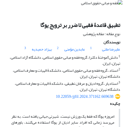
تطبیق قاعدۀ فقهی لا ضرر بر ترویج یوگا‏
نوع مقاله : مقاله پژوهشی
نویسندگان
3
2
1
علیرضا ملتی
عابدین مؤمنی
بهزاد حمیدیه
1
دانش‌آموختۀ دکترا، گروه فقه و مبانی حقوق اسلامی، دانشگاه آزاد اسلامی،
تهران، ایران.
2
استاد، گروه فقه و مبانی حقوق اسلامی، دانشکدۀ الهیات و معارف اسلامی،
دانشگاه تهران، تهران، ایران
3
استادیار، گروه ادیان و عرفان تطبیقی، دانشکدۀ الهیات و معارف اسلامی،
دانشگاه تهران، تهران، ایران.
10.22059/jjfil.2024.371162.669638
چکیده
امروزه یوگا که فقط یک ورزش نیست، شهرتی جهانی یافته است. به نظر
می‌رسد زمانی که افراد سایر ادیان از یوگا استفاده می‌کنند، باورهای