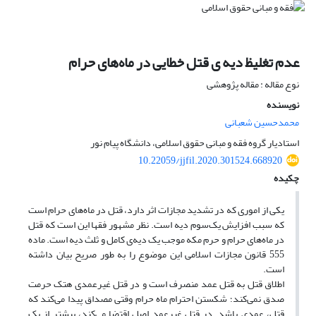
عدم تغلیظ دیه ی قتل خطایی در ماه‌های حرام
نوع مقاله : مقاله پژوهشی
نویسنده
محمدحسین شعبانی
استادیار گروه فقه و مبانی حقوق اسلامی، دانشگاه پیام نور
10.22059/jjfil.2020.301524.668920
چکیده
یکی از اموری که در تشدید مجازات اثر دارد، قتل در ماه‌های حرام است
که سبب افزایش یک‌سوم دیه است. نظر مشهور فقها این است که قتل
در ماه‌های حرام و حرم مکه موجب یک دیه‌ی کامل و ثلث دیه است. ماده
555 قانون مجازات اسلامی این موضوع را به طور صریح بیان داشته
است.
اطلاق قتل به قتل عمد منصرف است و در قتل غیرعمدی هتک حرمت
صدق نمی‌کند؛ شکستن احترام ماه حرام وقتی مصداق پیدا می‌کند که
قتل، عمدی باشد. در قتل غیرعمد اصل اقتضا می‌کند، بیشتر از یک