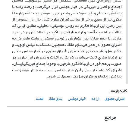
شکل روش‌های کهن معاملاتی استدلال در مسیر موضوعیت داشتن
اجتماع و افتراق فیزیکی در خیار مجلس قرار می‌گرفت، و رفته رفته با
پیدایش معاملاتی نظیر عقود تلفنی، اینترنتی و . موضوعیت داشتن ارتباط
فکری نیز از سوی برخی از صاحب نظران مطرح شد؛ حال در خصوص از
بین رفتن این ارتباط فکری به روش توصیفی – تحلیلی، مطابق آیاتی که
دلالت بر اهمیت قصد و اراده طرفین و تاکید بر اصاله اللزوم درعقود
دارند، با جمع میان اخبار متعارض و توجیه مستدل روایت متعارض به
افتراق معنوی در همراهی بنای عقلاء، همچنین تمسک به قیاس اولویت و
حکم عقل، نظر جدیدی تحت عنوان افتراق معنوی در خیار مجلس مبتنی
بر ارتباط فکری ثابت می‌شود، که بنا به اثبات و پذیرش این نظریه در
صورت برهم خوردن ارتباط فکری طرفین با وجود اجتماع فیزیکی ایشان،
افتراق که غایت از بین رفتن خیار مجلس است، به خاطر موضوعیت
نداشتن اجتماع و افتراق فیزیکی، محقق می‌شود.
کلیدواژه‌ها
افتراق معنوی
اراده
خیار مجلس
بنای عقلا
قصد
مراجع