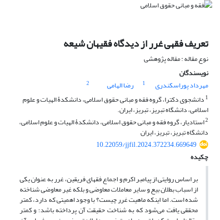
تعریف فقهی غرر از دیدگاه فقیهان شیعه‏
نوع مقاله : مقاله پژوهشی
نویسندگان
2
1
مهرداد پوراسکندری
رضا الهامی
1
دانشجوی دکترا، گروه فقه و مبانی حقوق اسلامی، دانشکدۀ الهیات و علوم
اسلامی، دانشگاه تبریز، تبریز، ایران.
2
استادیار، گروه فقه و مبانی حقوق اسلامی، دانشکدۀ الهیات و علوم اسلامی،
دانشگاه تبریز، تبریز، ایران
10.22059/jjfil.2024.372234.669649
چکیده
بر اساس روایتی از پیامبر اکرم و اجماع فقهای فریقین، غرر به عنوان یکی
از اسباب بطلان بیع و سایر معاملات معاوضی و بلکه غیر معاوضی شناخته
شده است. اما اینکه ماهیت غرر چیست؟ با وجود اهمیتی که دارد، کمتر
محققی یافت می‌شود که به شناخت حقیقت آن پرداخته باشد؛ و کمتر