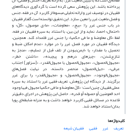
مقاله‌ای است که با تبیین ماهیت غرر، به ارائه تعریف «جنس و فصلی» آن
پرداخته باشد. این پژوهش سعی کرده است با گردآوری دیدگاه‌های
فقیهان در توصیف غرر و ارائه تحلیلی مبسوط از کاربرد آن در فقه، جنس
و فصل ماهیت غرر را معین سازد. این تحقیق توانسته است گفتار فقیهان
در باب جنس غرر را: «بیع»، «معاوضات»، «ما»ی موصول، «کلّ» و
«احتمال» احصاء نماید و از این بین، با استناد به سیره فقیهان در فقه،
لفظ «کل معاوضة و ما فی حکمها» را جنس غرر قلمداد کند. همچنین،
دیدگاه فقیهان در مورد فصل غرر را در موارد «عدم امکان ضبط و
تحصیل با مقدار» یا «ایمن‌نبودن از تلف قبل از تسلیم»، «منجرّ به
تنازع‌شدن»، «چیزهای درهم و پیچیده»، «داشتن خطر»،
«مجهول‌الحصول»، «مجهول‌الحصول یا مجهول‌القدر»، «[سزاور] اجتناب
عرفی»، «جهل‌الحصول» منحصر دانسته، در نهایت فصل‌‌های
«مجهول‌الوجود»، «مجهول‌الحصول» و «مجهول‌القدر» را برای غرر
برگزیند. از دیدگاه این پژوهش، تعریف فقهی غرر با استناد به سیره
عملی فقیهان چنین است: «کلّ معاوضة و ما فی حکمها مجهول فیها وجود
احد العوضین أو حصوله أو قدره». حاصل این پژوهش در اجرای دقیق‌‌تر
قاعده در مسائل فقهی کاربرد خواهد داشت و به منزله ضابطه‌ای پویا
بدان استناد خواهد شد.
کلیدواژه‌ها
تعریف
غرر
فقهی
فقیهان شیعه