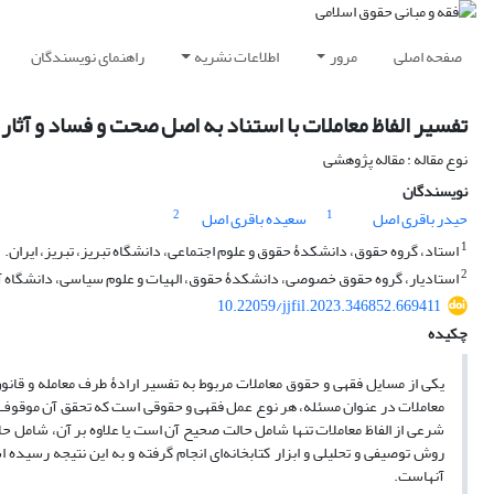
صفحه اصلی
مرور
اطلاعات نشریه
راهنمای نویسندگان
تفسیر الفاظ معاملات با استناد به اصل صحت و فساد و آثار 
نوع مقاله : مقاله پژوهشی
نویسندگان
2
1
حیدر باقری اصل
سعیده باقری اصل
1
استاد، گروه حقوق، دانشکدۀ حقوق و علوم اجتماعی، دانشگاه تبریز، تبریز، ایران.
2
استادیار، گروه حقوق خصوصی، دانشکدۀ حقوق، الهیات و علوم سیاسی، دانشگاه آزاد
10.22059/jjfil.2023.346852.669411
چکیده
یکی از مسایل فقهی و حقوق معاملات مربوط به تفسیر ارادۀ طرف معامله و قانون
معاملات در عنوان مسئله، هر نوع عمل فقهی و حقوقی است که تحقق آن موقوف ب
شرعی از الفاظ معاملات تنها شامل حالت صحیح آن است یا علاوه بر آن، شامل 
روش توصیفی و تحلیلی و ابزار کتابخانه‌ای انجام گرفته و به این نتیجه رس
آنهاست.