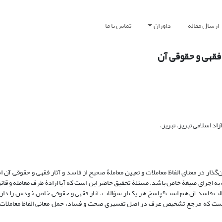
ارسال مقاله
داوران
تماس با ما
فقهی و حقوقی آن‏
 اسلامی تبریز، تبریز،
‌گذار در معنای الفاظ معاملات و تعیین معاملۀ صحیح از فاسد و آثار فقهی و حقوقی آن 
ه اجرای صیغۀ خاص باشد. مسئلۀ تحقیق حاضر این است که آیا ارادۀ طرف معامله و قانو
حالت فاسد آن هم است؟ پاسخ هر یک از سؤالات، آثار فقهی و حقوقی خاص خودش را دارد.
یده است که مرجع تشخیص عرف در اصل تفسیری صحت و فساد، حمل معانی الفاظ معاملات