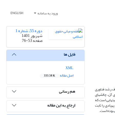
ورود به سامانه
ENGLISH
دوره 55، شماره 1
شهریور 1401
صفحه
76-53
فایل ها
XML
اصل مقاله
333.58 K
اف رشد فناوری
هم رسانی
 آن، چالش­های
ت­هایی است که
ارجاع به این مقاله
هپادی را ثابت
ی بوده است.