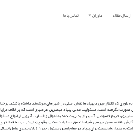
ارسال مقاله
داوران
تماس با ما
به طوری که انتظار می­رود پهپادها نقش اصلی در شهرهای هوشمند داشته باشند. برخل
قنین صورت نگرفته است. مسئولیت مدنی پهپاد مهم­ترین عرصه­ای است که برخلاف مزایای
 سایبری، حریم خصوصی، آسیب­های بدنی، صدمه به اموال و خسارت آبرویی از انواع مسئولی
نگارش یافته، ضمن بررسی شرایط تحقق مسئولیت مدنی، وقوع زیان در عرصه فعالیت­های پ
 عنایت به فقدان شخصیت برای پهپاد در مقام تعیین مسئول جبران زیان، پی­جوی عامل انسان