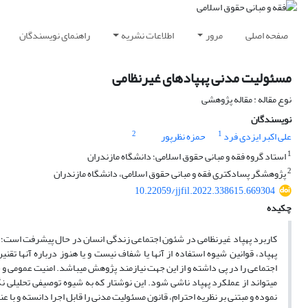
صفحه اصلی
مرور
اطلاعات نشریه
راهنمای نویسندگان
مسئولیت مدنی پهپادهای غیرنظامی
نوع مقاله : مقاله پژوهشی
نویسندگان
2
1
علی اکبر ایزدی فرد
حمزه نظرپور
1
استاد گروه فقه و مبانی حقوق اسلامی؛ دانشگاه مازندران
2
پژوهشگر پسادکتری فقه و مبانی حقوق اسلامی، دانشگاه مازندران
10.22059/jjfil.2022.338615.669304
چکیده
کاربرد پهپاد غیرنظامی در شئون اجتماعی زندگی انسان در حال پیشرفت است؛ 
پهپاد، قوانین شیوه استفاده از آنها یا شفاف نیست و یا هنوز درباره آنها ت
اجتماعی را در پی داشته و از این جهت نیازمند پژوهش می­باشد. امنیت عمومی و
می­تواند از عملکرد پهپاد ناشی شود. این نوشتار که به شیوه توصیفی تحلیلی 
نموده و مبتنی بر نظریه احترام، قانون مسئولیت مدنی را قابل اجرا دانسته و با