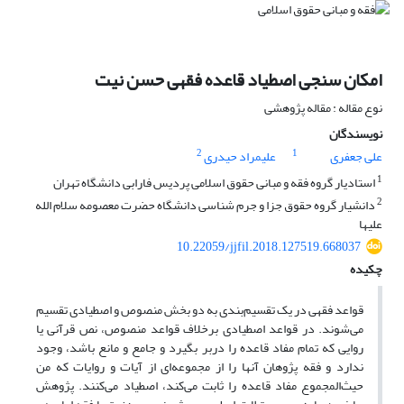
امکان سنجی اصطیاد قاعده فقهی حسن نیت
نوع مقاله : مقاله پژوهشی
نویسندگان
2
1
علی جعفری
علیمراد حیدری
1
استادیار گروه فقه و مبانی حقوق اسلامی پردیس فارابی دانشگاه تهران
2
دانشیار گروه حقوق جزا و جرم شناسی دانشگاه حضرت معصومه سلام الله
علیها
10.22059/jjfil.2018.127519.668037
چکیده
قواعد فقهی در یک تقسیم‌بندی به دو بخش منصوص و اصطیادی تقسیم
می‌شوند. در قواعد اصطیادی برخلاف قواعد منصوص، نص قرآنی یا
روایی که تمام مفاد قاعده را دربر بگیرد و جامع و مانع باشد، وجود
ندارد و فقه پژوهان آنها را از مجموعه‌ای از آیات و روایات که من
حیث‌المجموع مفاد قاعده را ثابت می‌کند، اصطیاد می‌کنند. پژوهش