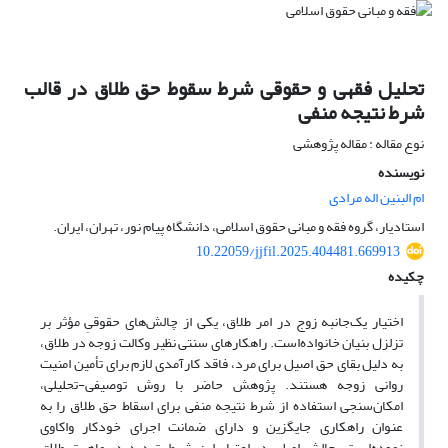
تحلیل فقهی و حقوقی شرط سقوط حق طلاق در قالب
شرط نتیجه منفی‏
نوع مقاله : مقاله پژوهشی
نویسنده
ام البنین اله مرادی
استادیار، گروه فقه و مبانی حقوق اسلامی، دانشگاه پیام نور، تهران، ایران.
10.22059/jjfil.2025.404481.669913
چکیده
اختیار یک‌جانبه زوج در امر طلاق، یکی از چالش‌های حقوقیِ مؤثر بر
تزلزل بنیان خانواده‌است. راهکارهای سنتی نظیر وکالت زوجه در طلاق،
به دلیل بقای حق اصیل برای مرد، فاقد کارآمدی لازم برای تأمین امنیت
روانی زوجه هستند. پژوهش حاضر با روش توصیفی-تحلیلی،
امکان‌سنجی استفاده از شرط نتیجه منفی برای اسقاط حق طلاق را به
عنوان راهکاری جایگزین و دارای ضمانت اجرای خودکار واکاوی
نموده‌است. چالش اصلی در اعتبار این شرط، تردید در ماهیت طلاق