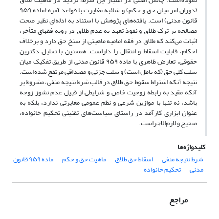
(دوران امر میان حق و حکم) و شائبه مغایرت با قواعد آمره (ماده ۹۵۹
قانون مدنی) است. یافته‌های پژوهش با استناد به ادله‌ای نظیر صحت
مصالحه بر ترک طلاق و نفوذ تعهد به عدم طلاق در رویه فقهای متأخر،
اثبات می‌کند که طلاق در فقه امامیه ماهیتی از سنخ حق دارد و برخلاف
احکام، قابلیت اسقاط و انتقال را داراست. همچنین با تحلیل دکترین
حقوقی، تعارض ظاهری با ماده ۹۵۹ قانون مدنی از طریق تفکیک میان
سلب کلی حق (که باطل است) و سلب جزئی و مصداقی مرتفع شده‌است.
نتیجه آنکه اشتراط سقوط حق طلاق در قالب شرط نتیجه منفی، مشروط بر
آنکه مقید به رابطه زوجیت خاص و شرایطی از قبیل عدم نشوز زوجه
باشد، نه تنها با موازین شرعی و نظم عمومی مغایرتی ندارد، بلکه به
عنوان ابزاری کارآمد در راستای سیاست‌های تقنینیِ تحکیم خانواده،
صحیح و لازم‌الاجراست.
کلیدواژه‌ها
شرط نتیجه منفی
اسقاط حق طلاق
ماهیت حق و حکم
ماده ۹۵۹ قانون
مدنی
تحکیم خانواده
مراجع