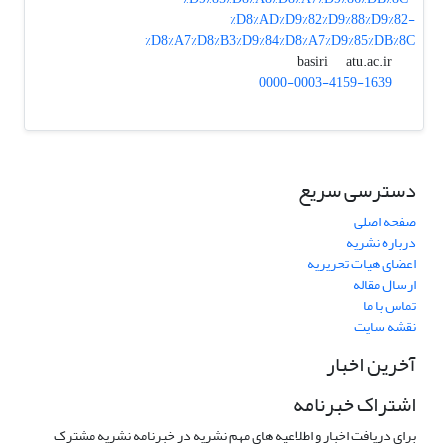
%D8%AD%D9%82%D9%88%D9%82-
%D8%A7%D8%B3%D9%84%D8%A7%D9%85%DB%8C
atu.ac.ir
basiri
0000-0003-4159-1639
دسترسی سریع
صفحه اصلی
درباره نشریه
اعضای هیات تحریریه
ارسال مقاله
تماس با ما
نقشه سایت
آخرین اخبار
اشتراک خبرنامه
برای دریافت اخبار و اطلاعیه های مهم نشریه در خبرنامه نشریه مشترک