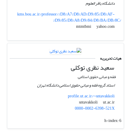
دانشگاه باقر العلوم
kms.bou.ac.ir/professor/%D8%A7%D8%AD%D9%85%D8%AF-
%D9%85%D8%A8%D9%84%D8%BA%DB%8C/
yahoo.com
mtmtbmi
هیات تحریریه
سعید نظری توکلی
فقه و مبانی حقوق اسلامی
استاد گروه فقه و مبانی حقوق اسلامی دانشگاه تهران
profile.ut.ac.ir/~sntavakkoli
ut.ac.ir
sntavakkoli
0000-0002-6398-521X
h-index:
6