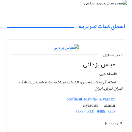
اعضای هیات تحریریه
مدیر مسئول
عباس یزدانی
فلسفه دین
استاد گروه فلسفه دین دانشکده الهیات و معارف اسلامی دانشگاه
تهران،تهران، ایران
profile.ut.ac.ir/fa/~a.yazdani
ut.ac.ir
a.yazdani
0000-0001-9499-7259
h-index:
5