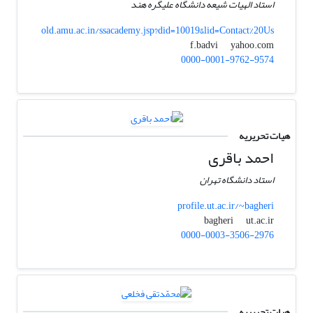
استاد الهیات شیعه دانشگاه علیگره هند
old.amu.ac.in/ssacademy.jsp?did=10019&lid=Contact%20Us
yahoo.com
f.badvi
0000-0001-9762-9574
هیات تحریریه
احمد باقری
استاد دانشگاه تهران
profile.ut.ac.ir/~bagheri
ut.ac.ir
bagheri
0000-0003-3506-2976
هیات تحریریه