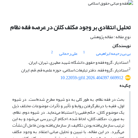
تحلیل انتقادی بر وجود مکلف کلان در عرصه فقه نظام‏
نوع مقاله : مقاله پژوهشی
نویسندگان
2
1
بی بی رحیمه ابراهیمی
علی رحمانی
1
استادیار، گروه فقه و حقوق دانشگاه شهید مطهری، تهران، ایران.
2
استادیار، گروه فقه، دفتر تبلیغات اسلامی، حوزه علمیه قم، قم، ایران
10.22059/jjfil.2026.404397.669912
چکیده
بحث در فقه نظام، به طور کلی به دو شیوه مطرح شده‌است. در شیوه
اول، فقیه با درنظرگرفتن روابط و تأثیر و تأثرات موضوعات مختلف ذیل
یک موضوع کلان، حکم فقهی را استنباط می‌نماید. در شیوه دوم، نظام،
به صورت «مکلف کلان» لحاظ شده، احکام آن بررسی می‌شود و به این
ترتیب سازمان‌یافته بودن تکالیف، از سازمان‌یافته بودن فاعل آن نشأت
می‌گیرد. در این مقاله، با تبیین و تحلیل مبانی اعتقاد به وجود مکلف