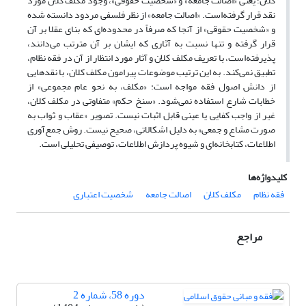
کلان؛ یعنی «اصالت جامعه» و «شخصیت حقوقی»، وجود مکلف کلان مورد
نقد قرار گرفته‌است. «اصالت جامعه» از نظر فلسفی مردود دانسته شده
و «شخصیت حقوقی» از آنجا که صرفاً در محدوده‌ای که بنای عقلا بر آن
قرار گرفته و تنها نسبت به آثاری که ایشان بر آن مترتب می‌دانند،
پذیرفته‌است، با تعریف مکلف کلان و آثار مورد انتظار از آن در فقه نظام،
تطبیق نمی‌کند. به این ترتیب موضوعات پیرامون مکلف کلان، با نقدهایی
از دانش اصول فقه مواجه است: «مکلف، به نحو عام مجموعی» از
خطابات شارع استفاده نمی‌شود. «سنخ حکم» متفاوتی در مکلف کلان،
غیر از واجب کفایی یا عینی قابل اثبات نیست. تصویر «عقاب و ثواب به
صورت مشاع و جمعی» به دلیل اشکالاتی، صحیح نیست. روش جمع‌آوری
اطلاعات، کتابخانه‌ای و شیوه پردازش اطلاعات، توصیفی تحلیلی است.
کلیدواژه‌ها
فقه نظام
مکلف کلان
اصالت جامعه
شخصیت اعتباری
مراجع
دوره 58، شماره 2