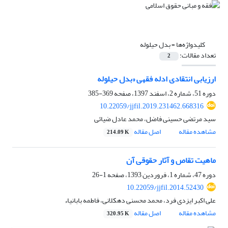
کلیدواژه‌ها =
بدل حیلوله
تعداد مقالات:
2
ارزیابی انتقادی ادله فقهی «بدل حیلوله
دوره 51، شماره 2، اسفند 1397، صفحه
369-385
10.22059/jjfil.2019.231462.668316
سید مرتضی حسینی فاضل، محمد عادل ضیائی
مشاهده مقاله
اصل مقاله
214.09 K
ماهیت تقاص و آثار حقوقی آن
دوره 47، شماره 1، فروردین 1393، صفحه
1-26
10.22059/jjfil.2014.52430
علی اکبر ایزدی فرد، محمد محسنی دهکلانی، فاطمه بابانیاء
مشاهده مقاله
اصل مقاله
320.95 K